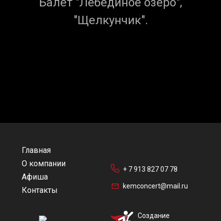
Балет "Лебединое озеро",
"Щелкунчик".
Главная
О компании
+ 7 913 827 07 78
Афиша
kemconcert@mail.ru
Контакты
Создание